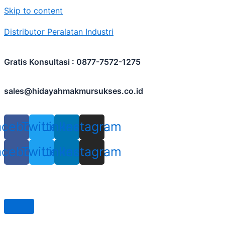
Skip to content
Distributor Peralatan Industri
Gratis Konsultasi : 0877-7572-1275
sales@hidayahmakmursukses.co.id
acebook
Twitter
Linkedin
Instagram
acebook
Twitter
Linkedin
Instagram