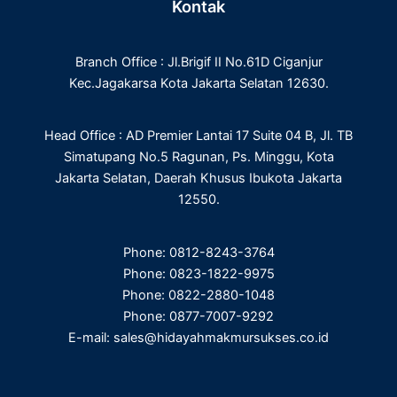
Kontak
b
t
e
a
o
e
d
g
o
r
i
r
Branch Office : Jl.Brigif II No.61D Ciganjur
k
n
a
m
Kec.Jagakarsa Kota Jakarta Selatan 12630.
Head Office : AD Premier Lantai 17 Suite 04 B, Jl. TB
Simatupang No.5 Ragunan, Ps. Minggu, Kota
Jakarta Selatan, Daerah Khusus Ibukota Jakarta
12550.
Phone: 0812-8243-3764
Phone: 0823-1822-9975
Phone: 0822-2880-1048
Phone: 0877-7007-9292
E-mail: sales@hidayahmakmursukses.co.id