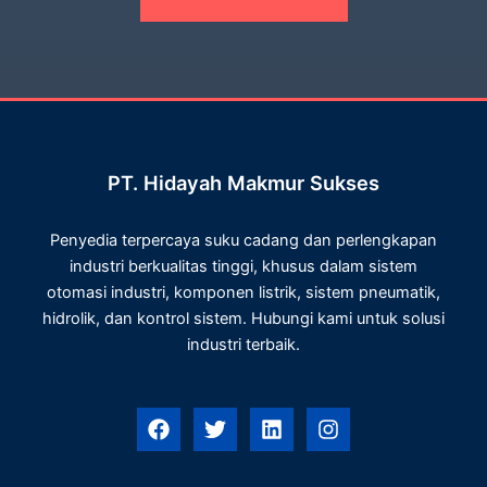
PT. Hidayah Makmur Sukses
Penyedia terpercaya suku cadang dan perlengkapan
industri berkualitas tinggi, khusus dalam sistem
otomasi industri, komponen listrik, sistem pneumatik,
hidrolik, dan kontrol sistem. Hubungi kami untuk solusi
industri terbaik.
F
T
L
I
a
w
i
n
c
i
n
s
e
t
k
t