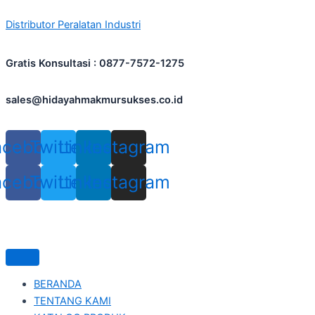
Skip
Distributor Peralatan Industri
to
content
Gratis Konsultasi : 0877-7572-1275
sales@hidayahmakmursukses.co.id
acebook
Twitter
Linkedin
Instagram
acebook
Twitter
Linkedin
Instagram
BERANDA
TENTANG KAMI