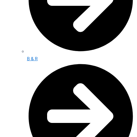
B & R