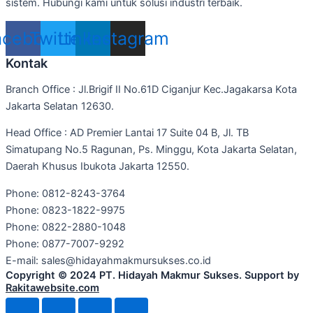
sistem. Hubungi kami untuk solusi industri terbaik.
acebook
Twitter
Linkedin
Instagram
Kontak
Branch Office : Jl.Brigif II No.61D Ciganjur Kec.Jagakarsa Kota
Jakarta Selatan 12630.
Head Office : AD Premier Lantai 17 Suite 04 B, Jl. TB
Simatupang No.5 Ragunan, Ps. Minggu, Kota Jakarta Selatan,
Daerah Khusus Ibukota Jakarta 12550.
Phone: 0812-8243-3764
Phone: 0823-1822-9975
Phone: 0822-2880-1048
Phone: 0877-7007-9292
E-mail: sales@hidayahmakmursukses.co.id
Copyright © 2024 PT. Hidayah Makmur Sukses. Support by
Rakitawebsite.com