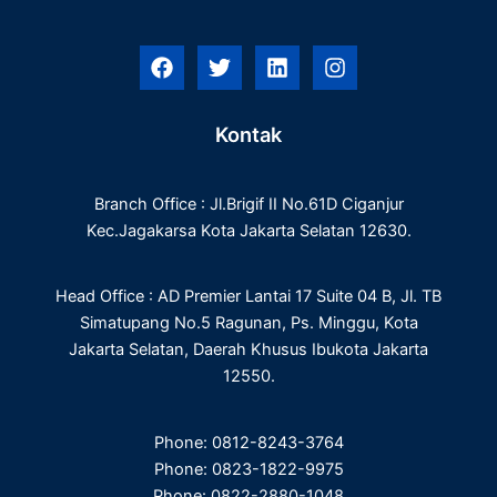
F
T
L
I
a
w
i
n
c
i
n
s
e
t
k
t
Kontak
b
t
e
a
o
e
d
g
o
r
i
r
Branch Office : Jl.Brigif II No.61D Ciganjur
k
n
a
m
Kec.Jagakarsa Kota Jakarta Selatan 12630.
Head Office : AD Premier Lantai 17 Suite 04 B, Jl. TB
Simatupang No.5 Ragunan, Ps. Minggu, Kota
Jakarta Selatan, Daerah Khusus Ibukota Jakarta
12550.
Phone: 0812-8243-3764
Phone: 0823-1822-9975
Phone: 0822-2880-1048