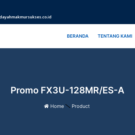
dayahmakmursukses.co.id
BERANDA
TENTANG KAMI
Promo FX3U-128MR/ES-A
Home
Product