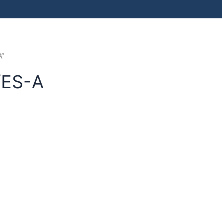
A”
/ES-A