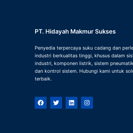
PT. Hidayah Makmur Sukses
Penyedia terpercaya suku cadang dan per
industri berkualitas tinggi, khusus dalam s
industri, komponen listrik, sistem pneumatik,
dan kontrol sistem. Hubungi kami untuk solu
terbaik.
F
T
L
I
a
w
i
n
c
i
n
s
e
t
k
t
b
t
e
a
o
e
d
g