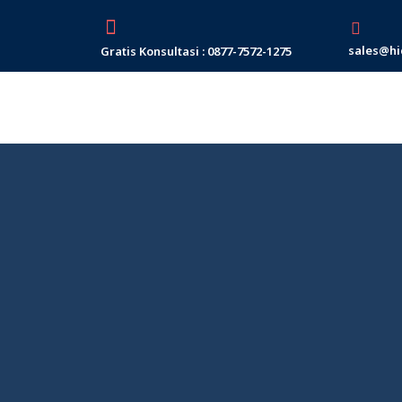
Skip
to
sales@hi
Gratis Konsultasi : 0877-7572-1275
content