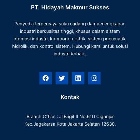
PT. Hidayah Makmur Sukses
Penyedia terpercaya suku cadang dan perlengkapan
industri berkualitas tinggi, khusus dalam sistem
otomasi industri, komponen listrik, sistem pneumatik,
hidrolik, dan kontrol sistem. Hubungi kami untuk solusi
industri terbaik.
F
T
L
I
a
w
i
n
c
i
n
s
e
t
k
t
Kontak
b
t
e
a
o
e
d
g
o
r
i
r
Branch Office : Jl.Brigif II No.61D Ciganjur
k
n
a
m
Kec.Jagakarsa Kota Jakarta Selatan 12630.