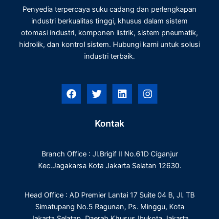
Penyedia terpercaya suku cadang dan perlengkapan
industri berkualitas tinggi, khusus dalam sistem
otomasi industri, komponen listrik, sistem pneumatik,
hidrolik, dan kontrol sistem. Hubungi kami untuk solusi
industri terbaik.
F
T
L
I
a
w
i
n
c
i
n
s
e
t
k
t
Kontak
b
t
e
a
o
e
d
g
o
r
i
r
Branch Office : Jl.Brigif II No.61D Ciganjur
k
n
a
m
Kec.Jagakarsa Kota Jakarta Selatan 12630.
Head Office : AD Premier Lantai 17 Suite 04 B, Jl. TB
Simatupang No.5 Ragunan, Ps. Minggu, Kota
Jakarta Selatan, Daerah Khusus Ibukota Jakarta