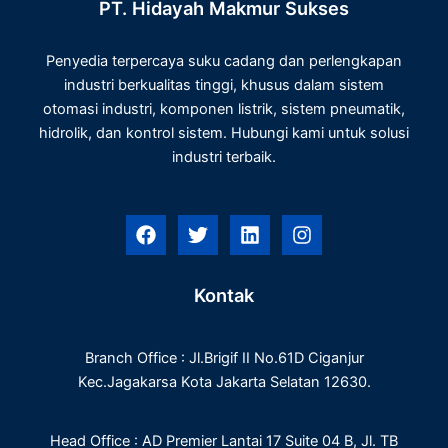
PT. Hidayah Makmur Sukses
Penyedia terpercaya suku cadang dan perlengkapan
industri berkualitas tinggi, khusus dalam sistem
otomasi industri, komponen listrik, sistem pneumatik,
hidrolik, dan kontrol sistem. Hubungi kami untuk solusi
industri terbaik.
F
T
L
I
a
w
i
n
c
i
n
s
e
t
k
t
Kontak
b
t
e
a
o
e
d
g
o
r
i
r
Branch Office : Jl.Brigif II No.61D Ciganjur
k
n
a
m
Kec.Jagakarsa Kota Jakarta Selatan 12630.
Head Office : AD Premier Lantai 17 Suite 04 B, Jl. TB