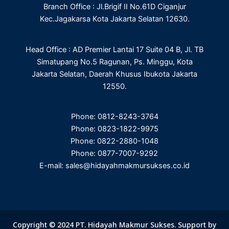
Branch Office : Jl.Brigif II No.61D Ciganjur
k
n
a
m
Kec.Jagakarsa Kota Jakarta Selatan 12630.
Head Office : AD Premier Lantai 17 Suite 04 B, Jl. TB
Simatupang No.5 Ragunan, Ps. Minggu, Kota
Jakarta Selatan, Daerah Khusus Ibukota Jakarta
12550.
Phone: 0812-8243-3764
Phone: 0823-1822-9975
Phone: 0822-2880-1048
Phone: 0877-7007-9292
E-mail: sales@hidayahmakmursukses.co.id
Copyright © 2024 PT. Hidayah Makmur Sukses. Support by