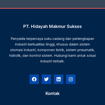
PT. Hidayah Makmur Sukses
Penyedia terpercaya suku cadang dan perlengkapan
industri berkualitas tinggi, khusus dalam sistem
otomasi industri, komponen listrik, sistem pneumatik,
hidrolik, dan kontrol sistem. Hubungi kami untuk solusi
industri terbaik.
F
T
L
I
a
w
i
n
c
i
n
s
e
t
k
t
Kontak
b
t
e
a
o
e
d
g
o
r
i
r