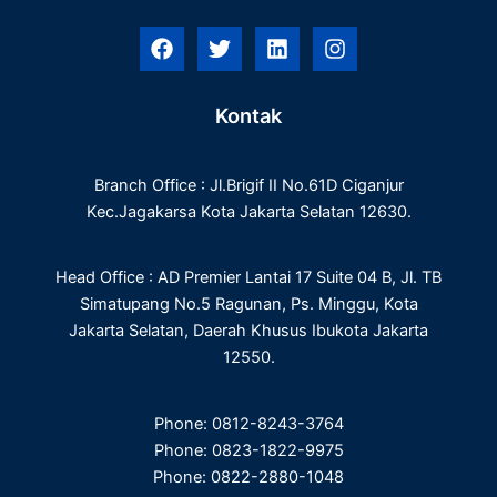
F
T
L
I
a
w
i
n
c
i
n
s
e
t
k
t
Kontak
b
t
e
a
o
e
d
g
o
r
i
r
Branch Office : Jl.Brigif II No.61D Ciganjur
k
n
a
m
Kec.Jagakarsa Kota Jakarta Selatan 12630.
Head Office : AD Premier Lantai 17 Suite 04 B, Jl. TB
Simatupang No.5 Ragunan, Ps. Minggu, Kota
Jakarta Selatan, Daerah Khusus Ibukota Jakarta
12550.
Phone: 0812-8243-3764
Phone: 0823-1822-9975
Phone: 0822-2880-1048