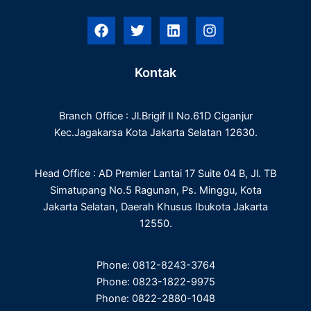
F
T
L
I
a
w
i
n
c
i
n
s
e
t
k
t
Kontak
b
t
e
a
o
e
d
g
o
r
i
r
Branch Office : Jl.Brigif II No.61D Ciganjur
k
n
a
m
Kec.Jagakarsa Kota Jakarta Selatan 12630.
Head Office : AD Premier Lantai 17 Suite 04 B, Jl. TB
Simatupang No.5 Ragunan, Ps. Minggu, Kota
Jakarta Selatan, Daerah Khusus Ibukota Jakarta
12550.
Phone: 0812-8243-3764
Phone: 0823-1822-9975
Phone: 0822-2880-1048