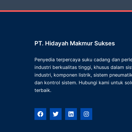
PT. Hidayah Makmur Sukses
Penyedia terpercaya suku cadang dan per
industri berkualitas tinggi, khusus dalam s
industri, komponen listrik, sistem pneumatik,
dan kontrol sistem. Hubungi kami untuk solu
terbaik.
F
T
L
I
a
w
i
n
c
i
n
s
e
t
k
t