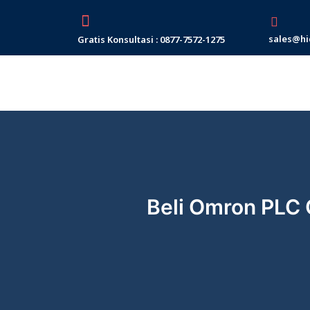
Skip
to
sales@hi
Gratis Konsultasi : 0877-7572-1275
content
Beli Omron PLC