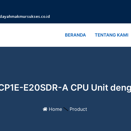
dayahmakmursukses.co.id
BERANDA
TENTANG KAMI
 CP1E-E20SDR-A CPU Unit denga
Home
Product