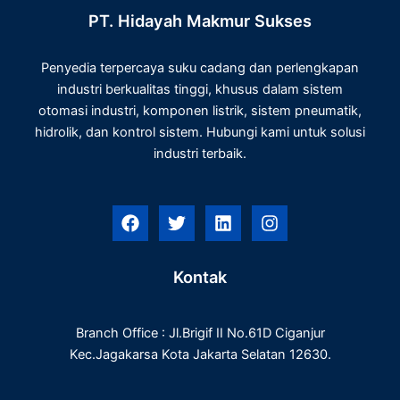
PT. Hidayah Makmur Sukses
Penyedia terpercaya suku cadang dan perlengkapan
industri berkualitas tinggi, khusus dalam sistem
otomasi industri, komponen listrik, sistem pneumatik,
hidrolik, dan kontrol sistem. Hubungi kami untuk solusi
industri terbaik.
F
T
L
I
a
w
i
n
c
i
n
s
e
t
k
t
Kontak
b
t
e
a
o
e
d
g
o
r
i
r
Branch Office : Jl.Brigif II No.61D Ciganjur
k
n
a
m
Kec.Jagakarsa Kota Jakarta Selatan 12630.