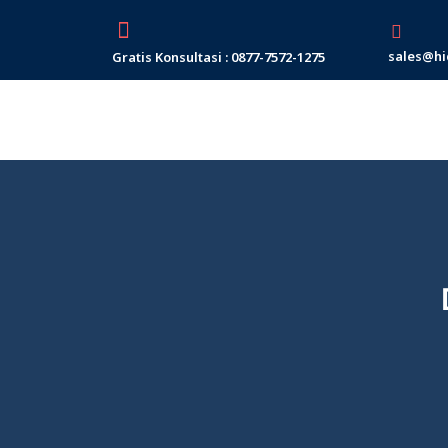
Skip
to
sales@hi
Gratis Konsultasi : 0877-7572-1275
content