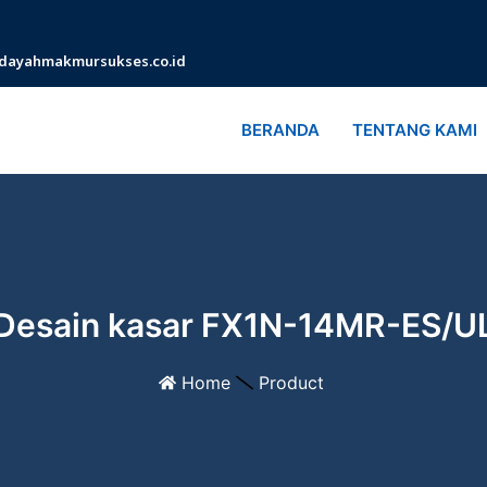
dayahmakmursukses.co.id
BERANDA
TENTANG KAMI
Desain kasar FX1N-14MR-ES/U
Home
Product