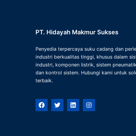
PT. Hidayah Makmur Sukses
Penyedia terpercaya suku cadang dan per
industri berkualitas tinggi, khusus dalam s
industri, komponen listrik, sistem pneumatik,
dan kontrol sistem. Hubungi kami untuk solu
terbaik.
F
T
L
I
a
w
i
n
c
i
n
s
e
t
k
t
b
t
e
a
o
e
d
g