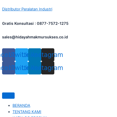
Skip
Distributor Peralatan Industri
to
content
Gratis Konsultasi : 0877-7572-1275
sales@hidayahmakmursukses.co.id
acebook
Twitter
Linkedin
Instagram
acebook
Twitter
Linkedin
Instagram
BERANDA
TENTANG KAMI