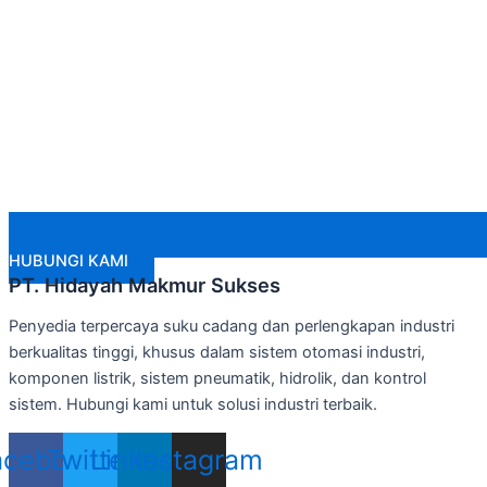
HUBUNGI KAMI
PT. Hidayah Makmur Sukses
Penyedia terpercaya suku cadang dan perlengkapan industri
berkualitas tinggi, khusus dalam sistem otomasi industri,
komponen listrik, sistem pneumatik, hidrolik, dan kontrol
sistem. Hubungi kami untuk solusi industri terbaik.
acebook
Twitter
Linkedin
Instagram