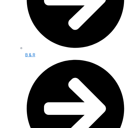
B & R