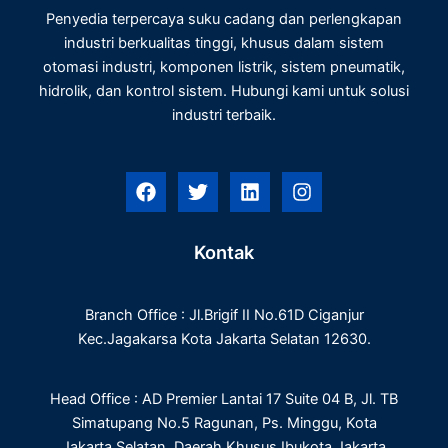
Penyedia terpercaya suku cadang dan perlengkapan
industri berkualitas tinggi, khusus dalam sistem
otomasi industri, komponen listrik, sistem pneumatik,
hidrolik, dan kontrol sistem. Hubungi kami untuk solusi
industri terbaik.
F
T
L
I
a
w
i
n
c
i
n
s
e
t
k
t
Kontak
b
t
e
a
o
e
d
g
o
r
i
r
Branch Office : Jl.Brigif II No.61D Ciganjur
k
n
a
m
Kec.Jagakarsa Kota Jakarta Selatan 12630.
Head Office : AD Premier Lantai 17 Suite 04 B, Jl. TB
Simatupang No.5 Ragunan, Ps. Minggu, Kota
Jakarta Selatan, Daerah Khusus Ibukota Jakarta