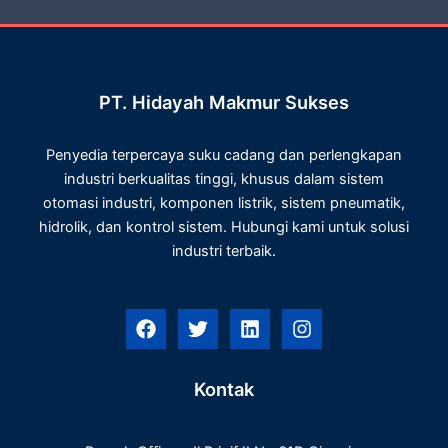
PT. Hidayah Makmur Sukses
Penyedia terpercaya suku cadang dan perlengkapan
industri berkualitas tinggi, khusus dalam sistem
otomasi industri, komponen listrik, sistem pneumatik,
hidrolik, dan kontrol sistem. Hubungi kami untuk solusi
industri terbaik.
F
T
L
I
a
w
i
n
c
i
n
s
e
t
k
t
Kontak
b
t
e
a
o
e
d
g
o
r
i
r