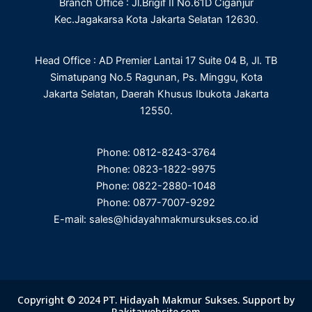
Branch Office : Jl.Brigif II No.61D Ciganjur
k
n
a
m
Kec.Jagakarsa Kota Jakarta Selatan 12630.
Head Office : AD Premier Lantai 17 Suite 04 B, Jl. TB
Simatupang No.5 Ragunan, Ps. Minggu, Kota
Jakarta Selatan, Daerah Khusus Ibukota Jakarta
12550.
Phone: 0812-8243-3764
Phone: 0823-1822-9975
Phone: 0822-2880-1048
Phone: 0877-7007-9292
E-mail: sales@hidayahmakmursukses.co.id
Copyright © 2024 PT. Hidayah Makmur Sukses. Support by
Rakitawebsite.com