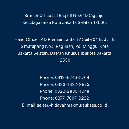
o
e
d
g
o
r
i
r
Branch Office : Jl.Brigif II No.61D Ciganjur
k
n
a
m
Kec.Jagakarsa Kota Jakarta Selatan 12630.
Head Office : AD Premier Lantai 17 Suite 04 B, Jl. TB
Simatupang No.5 Ragunan, Ps. Minggu, Kota
Jakarta Selatan, Daerah Khusus Ibukota Jakarta
12550.
Phone: 0812-8243-3764
Phone: 0823-1822-9975
Phone: 0822-2880-1048
Phone: 0877-7007-9292
E-mail: sales@hidayahmakmursukses.co.id