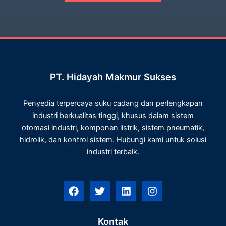
PT. Hidayah Makmur Sukses
Penyedia terpercaya suku cadang dan perlengkapan
industri berkualitas tinggi, khusus dalam sistem
otomasi industri, komponen listrik, sistem pneumatik,
hidrolik, dan kontrol sistem. Hubungi kami untuk solusi
industri terbaik.
F
T
L
I
a
w
i
n
c
i
n
s
e
t
k
t
Kontak
b
t
e
a