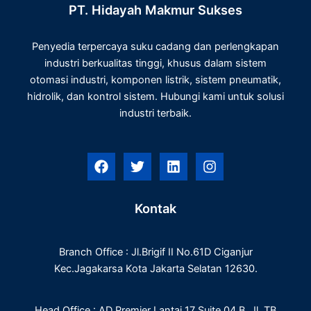
PT. Hidayah Makmur Sukses
Penyedia terpercaya suku cadang dan perlengkapan
industri berkualitas tinggi, khusus dalam sistem
otomasi industri, komponen listrik, sistem pneumatik,
hidrolik, dan kontrol sistem. Hubungi kami untuk solusi
industri terbaik.
F
T
L
I
a
w
i
n
c
i
n
s
e
t
k
t
Kontak
b
t
e
a
o
e
d
g
o
r
i
r
Branch Office : Jl.Brigif II No.61D Ciganjur
k
n
a
m
Kec.Jagakarsa Kota Jakarta Selatan 12630.
Head Office : AD Premier Lantai 17 Suite 04 B, Jl. TB