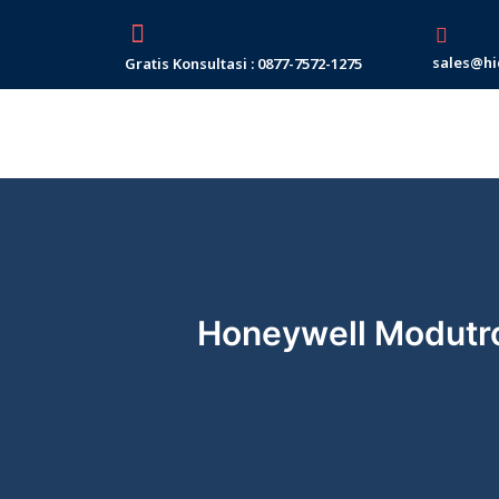
Skip
to
sales@hi
Gratis Konsultasi : 0877-7572-1275
content
Honeywell Modutr