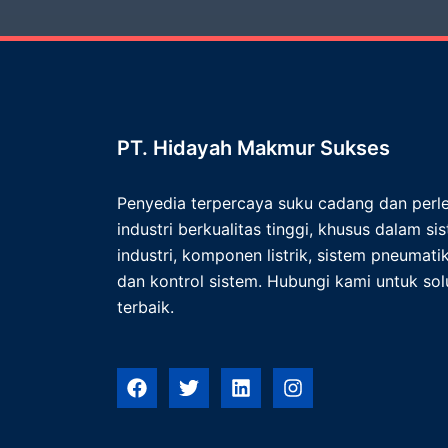
PT. Hidayah Makmur Sukses
Penyedia terpercaya suku cadang dan per
industri berkualitas tinggi, khusus dalam s
industri, komponen listrik, sistem pneumatik,
dan kontrol sistem. Hubungi kami untuk solu
terbaik.
F
T
L
I
a
w
i
n
c
i
n
s
e
t
k
t