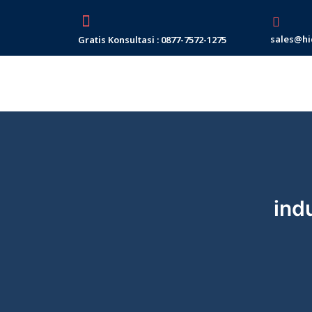
Skip
to
sales@hi
Gratis Konsultasi : 0877-7572-1275
content
ind