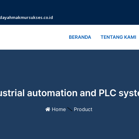
dayahmakmursukses.co.id
BERANDA
TENTANG KAMI
ustrial automation and PLC sys
Home
Product