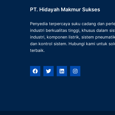
PT. Hidayah Makmur Sukses
Penyedia terpercaya suku cadang dan per
industri berkualitas tinggi, khusus dalam s
industri, komponen listrik, sistem pneumatik,
dan kontrol sistem. Hubungi kami untuk solu
terbaik.
F
T
L
I
a
w
i
n
c
i
n
s
e
t
k
t
b
t
e
a
o
e
d
g
o
r
i
r
k
n
a
m