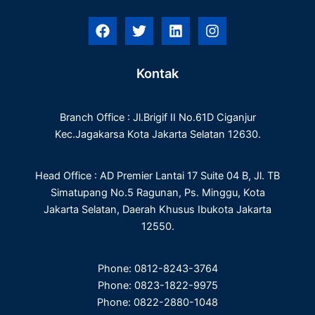
F
T
L
I
a
w
i
n
c
i
n
s
e
t
k
t
Kontak
b
t
e
a
o
e
d
g
o
r
i
r
Branch Office : Jl.Brigif II No.61D Ciganjur
k
n
a
m
Kec.Jagakarsa Kota Jakarta Selatan 12630.
Head Office : AD Premier Lantai 17 Suite 04 B, Jl. TB
Simatupang No.5 Ragunan, Ps. Minggu, Kota
Jakarta Selatan, Daerah Khusus Ibukota Jakarta
12550.
Phone: 0812-8243-3764
Phone: 0823-1822-9975
Phone: 0822-2880-1048