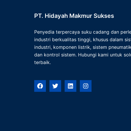
PT. Hidayah Makmur Sukses
Penyedia terpercaya suku cadang dan per
industri berkualitas tinggi, khusus dalam s
industri, komponen listrik, sistem pneumatik,
dan kontrol sistem. Hubungi kami untuk solu
terbaik.
F
T
L
I
a
w
i
n
c
i
n
s
e
t
k
t
b
t
e
a
o
e
d
g
o
r
i
r
k
n
a
m