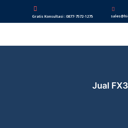
Skip
to
sales@hi
Gratis Konsultasi : 0877-7572-1275
content
Jual FX