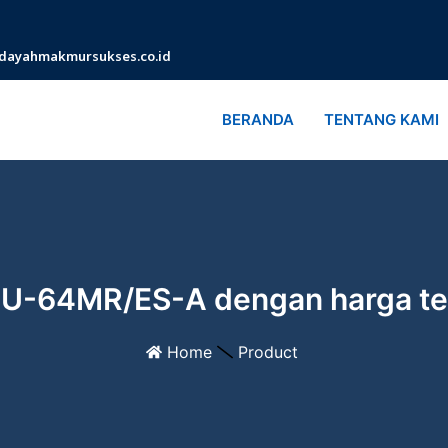
dayahmakmursukses.co.id
BERANDA
TENTANG KAMI
3U-64MR/ES-A dengan harga te
Home
Product