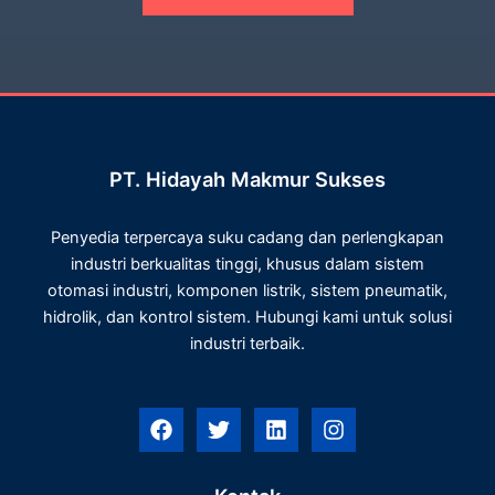
PT. Hidayah Makmur Sukses
Penyedia terpercaya suku cadang dan perlengkapan
industri berkualitas tinggi, khusus dalam sistem
otomasi industri, komponen listrik, sistem pneumatik,
hidrolik, dan kontrol sistem. Hubungi kami untuk solusi
industri terbaik.
F
T
L
I
a
w
i
n
c
i
n
s
e
t
k
t