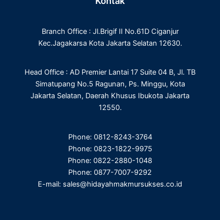
Kontak
b
t
e
a
o
e
d
g
o
r
i
r
Branch Office : Jl.Brigif II No.61D Ciganjur
k
n
a
m
Kec.Jagakarsa Kota Jakarta Selatan 12630.
Head Office : AD Premier Lantai 17 Suite 04 B, Jl. TB
Simatupang No.5 Ragunan, Ps. Minggu, Kota
Jakarta Selatan, Daerah Khusus Ibukota Jakarta
12550.
Phone: 0812-8243-3764
Phone: 0823-1822-9975
Phone: 0822-2880-1048
Phone: 0877-7007-9292
E-mail: sales@hidayahmakmursukses.co.id