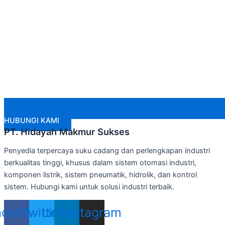
HUBUNGI KAMI
PT. Hidayah Makmur Sukses
Penyedia terpercaya suku cadang dan perlengkapan industri
berkualitas tinggi, khusus dalam sistem otomasi industri,
komponen listrik, sistem pneumatik, hidrolik, dan kontrol
sistem. Hubungi kami untuk solusi industri terbaik.
acebook
Twitter
Linkedin
Instagram