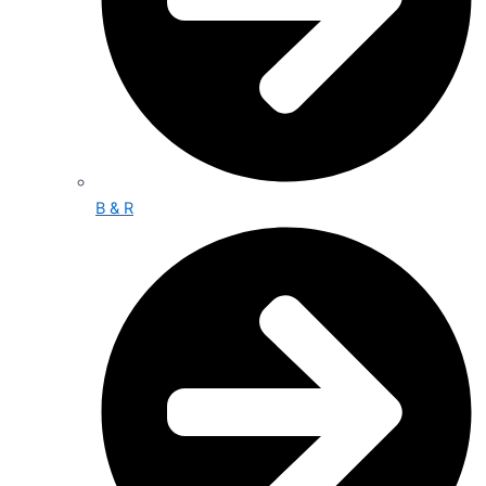
B & R