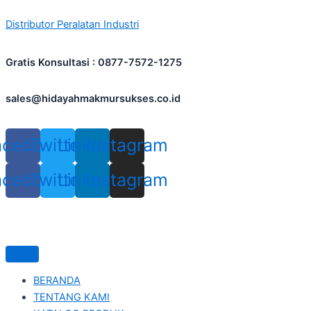
Skip
Distributor Peralatan Industri
to
content
Gratis Konsultasi : 0877-7572-1275
sales@hidayahmakmursukses.co.id
acebook
Twitter
Linkedin
Instagram
acebook
Twitter
Linkedin
Instagram
BERANDA
TENTANG KAMI