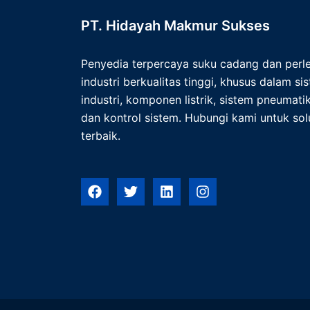
PT. Hidayah Makmur Sukses
Penyedia terpercaya suku cadang dan per
industri berkualitas tinggi, khusus dalam s
industri, komponen listrik, sistem pneumatik,
dan kontrol sistem. Hubungi kami untuk solu
terbaik.
F
T
L
I
a
w
i
n
c
i
n
s
e
t
k
t
b
t
e
a
o
e
d
g
o
r
i
r
k
n
a
m