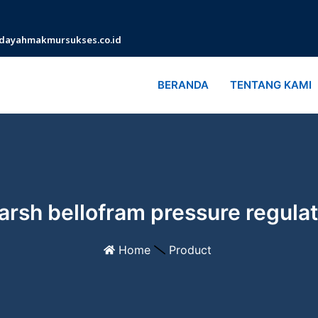
dayahmakmursukses.co.id
BERANDA
TENTANG KAMI
rsh bellofram pressure regula
Home
Product