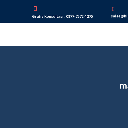
Skip
to
sales@hi
Gratis Konsultasi : 0877-7572-1275
content
ma