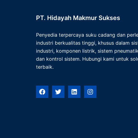
PT. Hidayah Makmur Sukses
Penyedia terpercaya suku cadang dan per
industri berkualitas tinggi, khusus dalam s
industri, komponen listrik, sistem pneumatik,
dan kontrol sistem. Hubungi kami untuk solu
terbaik.
F
T
L
I
a
w
i
n
c
i
n
s
e
t
k
t
b
t
e
a
o
e
d
g
o
r
i
r
k
n
a
m