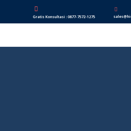
Skip
to
sales@hi
Gratis Konsultasi : 0877-7572-1275
content