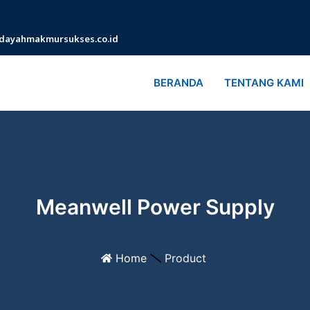
dayahmakmursukses.co.id
BERANDA
TENTANG KAMI
Meanwell Power Supply
Home
Product