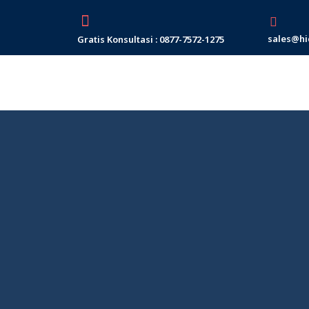
Skip
to
sales@hi
Gratis Konsultasi : 0877-7572-1275
content