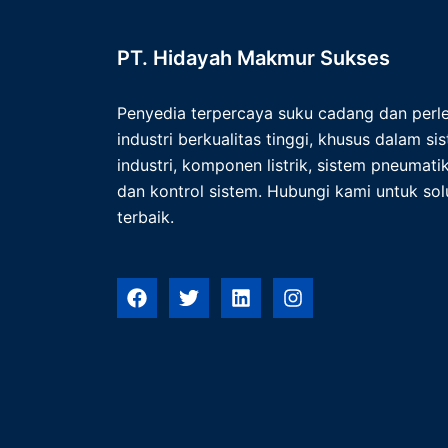
PT. Hidayah Makmur Sukses
Penyedia terpercaya suku cadang dan per
industri berkualitas tinggi, khusus dalam s
industri, komponen listrik, sistem pneumatik,
dan kontrol sistem. Hubungi kami untuk solu
terbaik.
F
T
L
I
a
w
i
n
c
i
n
s
e
t
k
t
b
t
e
a
o
e
d
g
o
r
i
r
k
n
a
m