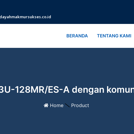
dayahmakmursukses.co.id
BERANDA
TENTANG KAMI
X3U-128MR/ES-A dengan komuni
Home
Product