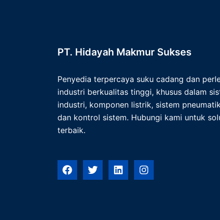
PT. Hidayah Makmur Sukses
Penyedia terpercaya suku cadang dan per
industri berkualitas tinggi, khusus dalam s
industri, komponen listrik, sistem pneumatik,
dan kontrol sistem. Hubungi kami untuk solu
terbaik.
F
T
L
I
a
w
i
n
c
i
n
s
e
t
k
t
b
t
e
a
o
e
d
g