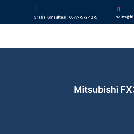
Skip
to
sales@hi
Gratis Konsultasi : 0877-7572-1275
content
Mitsubishi F