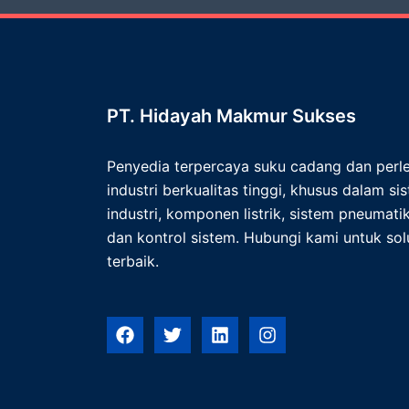
PT. Hidayah Makmur Sukses
Penyedia terpercaya suku cadang dan per
industri berkualitas tinggi, khusus dalam s
industri, komponen listrik, sistem pneumatik,
dan kontrol sistem. Hubungi kami untuk solu
terbaik.
F
T
L
I
a
w
i
n
c
i
n
s
e
t
k
t
b
t
e
a