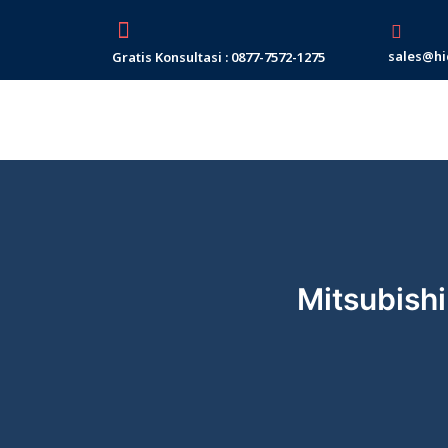
Skip
to
sales@hi
Gratis Konsultasi : 0877-7572-1275
content
Mitsubish