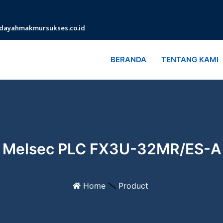
dayahmakmursukses.co.id
BERANDA
TENTANG KAMI
i Melsec PLC FX3U-32MR/ES-A
Home
Product