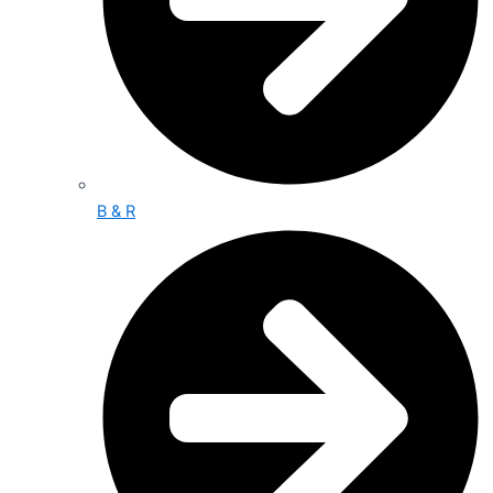
B & R