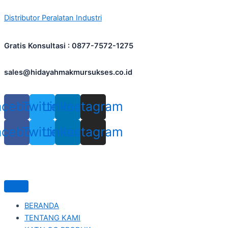
Skip
Distributor Peralatan Industri
to
content
Gratis Konsultasi : 0877-7572-1275
sales@hidayahmakmursukses.co.id
acebook
Twitter
Linkedin
Instagram
acebook
Twitter
Linkedin
Instagram
BERANDA
TENTANG KAMI