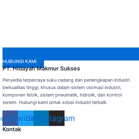
HUBUNGI KAMI
PT. Hidayah Makmur Sukses
Penyedia terpercaya suku cadang dan perlengkapan industri
berkualitas tinggi, khusus dalam sistem otomasi industri,
komponen listrik, sistem pneumatik, hidrolik, dan kontrol
sistem. Hubungi kami untuk solusi industri terbaik.
acebook
Twitter
Linkedin
Instagram
Kontak