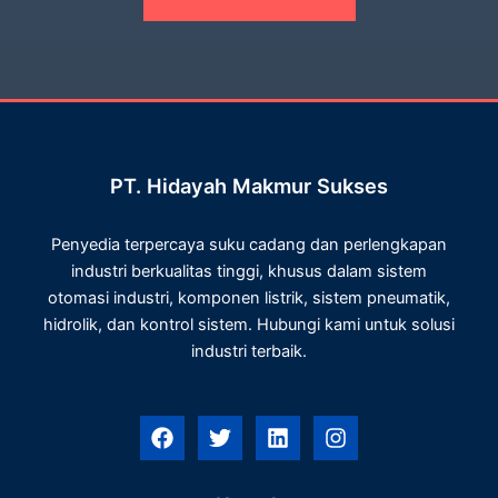
PT. Hidayah Makmur Sukses
Penyedia terpercaya suku cadang dan perlengkapan
industri berkualitas tinggi, khusus dalam sistem
otomasi industri, komponen listrik, sistem pneumatik,
hidrolik, dan kontrol sistem. Hubungi kami untuk solusi
industri terbaik.
F
T
L
I
a
w
i
n
c
i
n
s
e
t
k
t