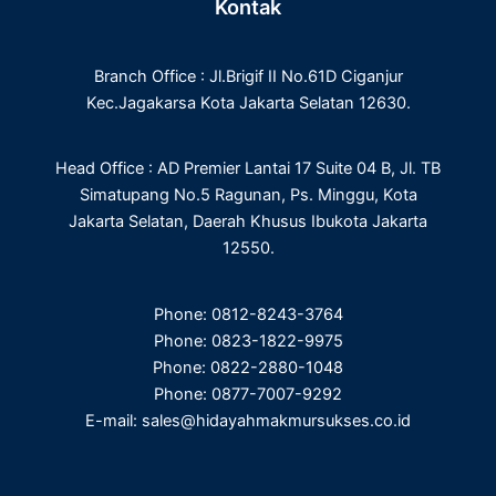
Kontak
b
t
e
a
o
e
d
g
o
r
i
r
Branch Office : Jl.Brigif II No.61D Ciganjur
k
n
a
m
Kec.Jagakarsa Kota Jakarta Selatan 12630.
Head Office : AD Premier Lantai 17 Suite 04 B, Jl. TB
Simatupang No.5 Ragunan, Ps. Minggu, Kota
Jakarta Selatan, Daerah Khusus Ibukota Jakarta
12550.
Phone: 0812-8243-3764
Phone: 0823-1822-9975
Phone: 0822-2880-1048
Phone: 0877-7007-9292
E-mail: sales@hidayahmakmursukses.co.id