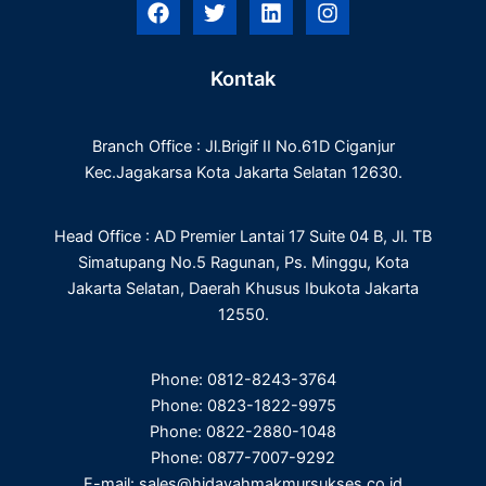
F
T
L
I
a
w
i
n
c
i
n
s
e
t
k
t
Kontak
b
t
e
a
o
e
d
g
o
r
i
r
Branch Office : Jl.Brigif II No.61D Ciganjur
k
n
a
m
Kec.Jagakarsa Kota Jakarta Selatan 12630.
Head Office : AD Premier Lantai 17 Suite 04 B, Jl. TB
Simatupang No.5 Ragunan, Ps. Minggu, Kota
Jakarta Selatan, Daerah Khusus Ibukota Jakarta
12550.
Phone: 0812-8243-3764
Phone: 0823-1822-9975
Phone: 0822-2880-1048
Phone: 0877-7007-9292
E-mail: sales@hidayahmakmursukses.co.id