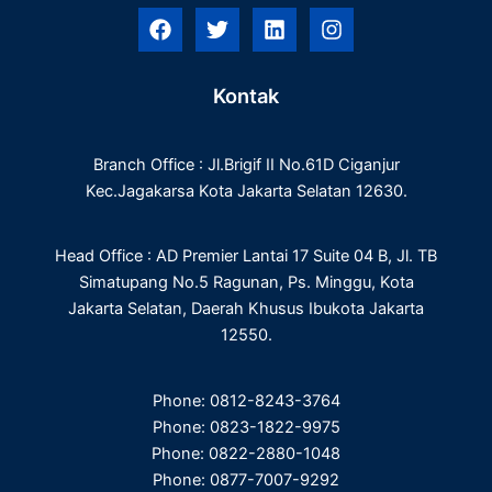
F
T
L
I
a
w
i
n
c
i
n
s
e
t
k
t
Kontak
b
t
e
a
o
e
d
g
o
r
i
r
Branch Office : Jl.Brigif II No.61D Ciganjur
k
n
a
m
Kec.Jagakarsa Kota Jakarta Selatan 12630.
Head Office : AD Premier Lantai 17 Suite 04 B, Jl. TB
Simatupang No.5 Ragunan, Ps. Minggu, Kota
Jakarta Selatan, Daerah Khusus Ibukota Jakarta
12550.
Phone: 0812-8243-3764
Phone: 0823-1822-9975
Phone: 0822-2880-1048
Phone: 0877-7007-9292