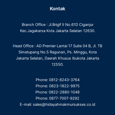
c
i
n
s
e
t
k
t
Kontak
b
t
e
a
o
e
d
g
o
r
i
r
Branch Office : Jl.Brigif II No.61D Ciganjur
k
n
a
m
Kec.Jagakarsa Kota Jakarta Selatan 12630.
Head Office : AD Premier Lantai 17 Suite 04 B, Jl. TB
Simatupang No.5 Ragunan, Ps. Minggu, Kota
Jakarta Selatan, Daerah Khusus Ibukota Jakarta
12550.
Phone: 0812-8243-3764
Phone: 0823-1822-9975
Phone: 0822-2880-1048
Phone: 0877-7007-9292
E-mail: sales@hidayahmakmursukses.co.id