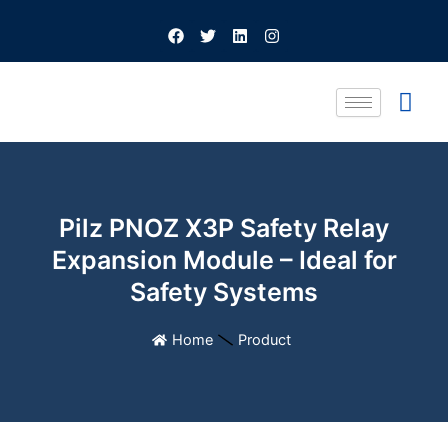
Skip
F
T
L
I
to
a
w
i
n
c
i
n
s
content
e
t
k
t
b
t
e
a
o
e
d
g
o
r
i
r
k
n
a
m
Pilz PNOZ X3P Safety Relay
Expansion Module – Ideal for
Safety Systems
Home
Product