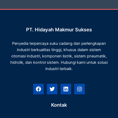
PT. Hidayah Makmur Sukses
Penyedia terpercaya suku cadang dan perlengkapan
industri berkualitas tinggi, khusus dalam sistem
otomasi industri, komponen listrik, sistem pneumatik,
hidrolik, dan kontrol sistem. Hubungi kami untuk solusi
industri terbaik.
F
T
L
I
a
w
i
n
c
i
n
s
e
t
k
t
Kontak
b
t
e
a
o
e
d
g
o
r
i
r