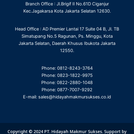
Branch Office : Jl.Brigif II No.61D Ciganjur
k
n
a
m
Kec.Jagakarsa Kota Jakarta Selatan 12630.
Head Office : AD Premier Lantai 17 Suite 04 B, Jl. TB
Simatupang No.5 Ragunan, Ps. Minggu, Kota
Jakarta Selatan, Daerah Khusus Ibukota Jakarta
12550.
Phone: 0812-8243-3764
Phone: 0823-1822-9975
Phone: 0822-2880-1048
Phone: 0877-7007-9292
E-mail: sales@hidayahmakmursukses.co.id
Copyright © 2024 PT. Hidayah Makmur Sukses. Support by