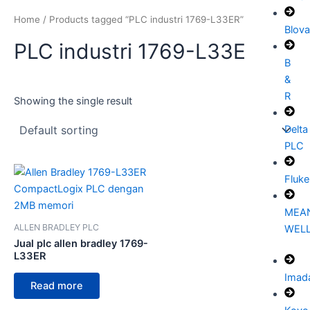
Home
/ Products tagged “PLC industri 1769-L33ER”
Blov
PLC industri 1769-L33ER
B
&
R
Showing the single result
Delta
PLC
Fluke
MEA
ALLEN BRADLEY PLC
WEL
Jual plc allen bradley 1769-
L33ER
Imad
Read more