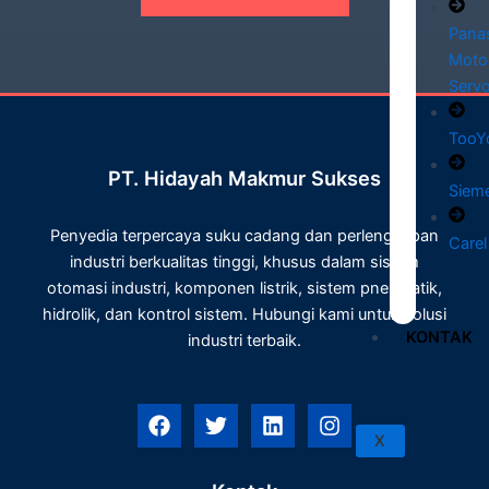
Pana
Moto
Serv
TooY
PT. Hidayah Makmur Sukses
Siem
Penyedia terpercaya suku cadang dan perlengkapan
Carel
industri berkualitas tinggi, khusus dalam sistem
otomasi industri, komponen listrik, sistem pneumatik,
hidrolik, dan kontrol sistem. Hubungi kami untuk solusi
KONTAK
industri terbaik.
F
T
L
I
a
w
i
n
X
c
i
n
s
e
t
k
t