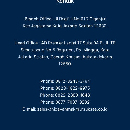
Kontak
b
t
e
a
o
e
d
g
o
r
i
r
Branch Office : Jl.Brigif II No.61D Ciganjur
k
n
a
m
Kec.Jagakarsa Kota Jakarta Selatan 12630.
Head Office : AD Premier Lantai 17 Suite 04 B, Jl. TB
Simatupang No.5 Ragunan, Ps. Minggu, Kota
Jakarta Selatan, Daerah Khusus Ibukota Jakarta
12550.
Phone: 0812-8243-3764
Phone: 0823-1822-9975
Phone: 0822-2880-1048
Phone: 0877-7007-9292
E-mail: sales@hidayahmakmursukses.co.id