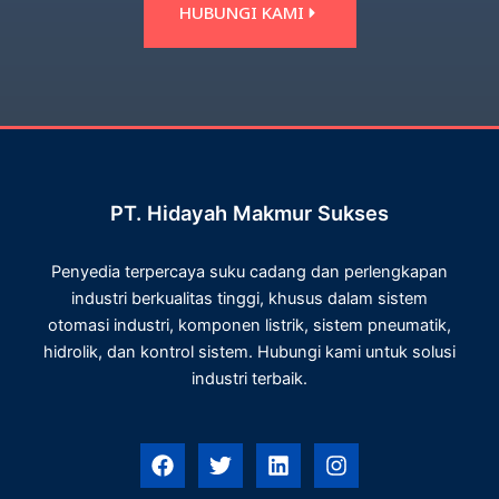
HUBUNGI KAMI
PT. Hidayah Makmur Sukses
Penyedia terpercaya suku cadang dan perlengkapan
industri berkualitas tinggi, khusus dalam sistem
otomasi industri, komponen listrik, sistem pneumatik,
hidrolik, dan kontrol sistem. Hubungi kami untuk solusi
industri terbaik.
F
T
L
I
a
w
i
n
c
i
n
s