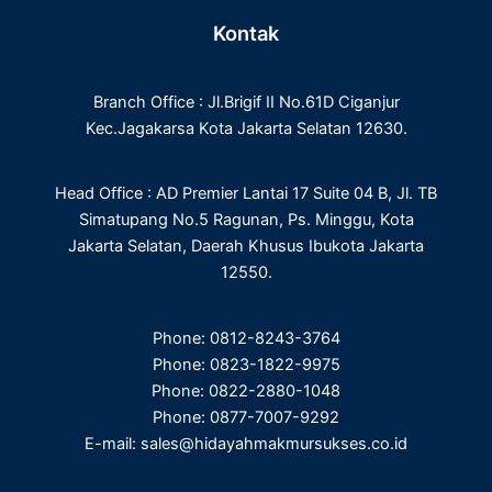
e
t
k
t
Kontak
b
t
e
a
o
e
d
g
o
r
i
r
Branch Office : Jl.Brigif II No.61D Ciganjur
k
n
a
m
Kec.Jagakarsa Kota Jakarta Selatan 12630.
Head Office : AD Premier Lantai 17 Suite 04 B, Jl. TB
Simatupang No.5 Ragunan, Ps. Minggu, Kota
Jakarta Selatan, Daerah Khusus Ibukota Jakarta
12550.
Phone: 0812-8243-3764
Phone: 0823-1822-9975
Phone: 0822-2880-1048
Phone: 0877-7007-9292
E-mail: sales@hidayahmakmursukses.co.id