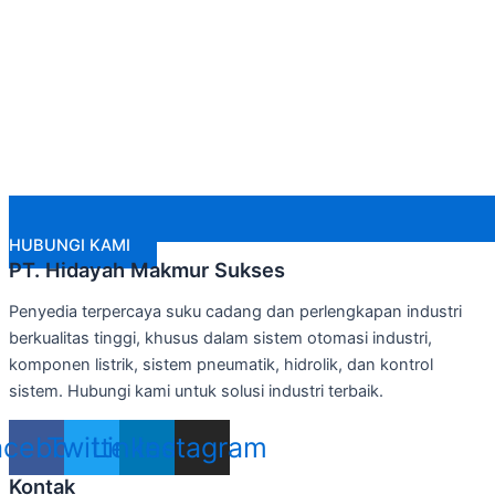
HUBUNGI KAMI
PT. Hidayah Makmur Sukses
Penyedia terpercaya suku cadang dan perlengkapan industri
berkualitas tinggi, khusus dalam sistem otomasi industri,
komponen listrik, sistem pneumatik, hidrolik, dan kontrol
sistem. Hubungi kami untuk solusi industri terbaik.
acebook
Twitter
Linkedin
Instagram
Kontak