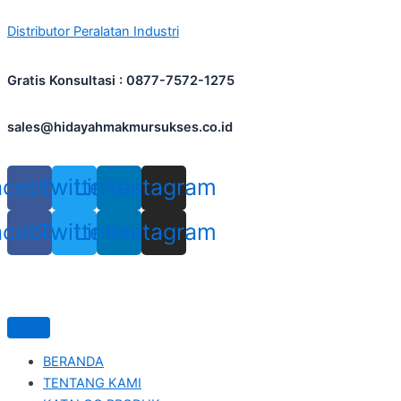
Skip
Distributor Peralatan Industri
to
content
Gratis Konsultasi : 0877-7572-1275
sales@hidayahmakmursukses.co.id
acebook
Twitter
Linkedin
Instagram
acebook
Twitter
Linkedin
Instagram
BERANDA
TENTANG KAMI