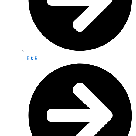
B & R