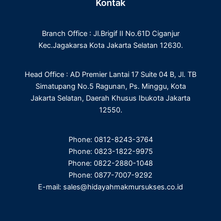
Kontak
b
t
e
a
o
e
d
g
o
r
i
r
Branch Office : Jl.Brigif II No.61D Ciganjur
k
n
a
m
Kec.Jagakarsa Kota Jakarta Selatan 12630.
Head Office : AD Premier Lantai 17 Suite 04 B, Jl. TB
Simatupang No.5 Ragunan, Ps. Minggu, Kota
Jakarta Selatan, Daerah Khusus Ibukota Jakarta
12550.
Phone: 0812-8243-3764
Phone: 0823-1822-9975
Phone: 0822-2880-1048
Phone: 0877-7007-9292
E-mail: sales@hidayahmakmursukses.co.id