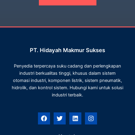
PT. Hidayah Makmur Sukses
Penyedia terpercaya suku cadang dan perlengkapan
industri berkualitas tinggi, khusus dalam sistem
otomasi industri, komponen listrik, sistem pneumatik,
hidrolik, dan kontrol sistem. Hubungi kami untuk solusi
industri terbaik.
F
T
L
I
a
w
i
n
c
i
n
s
e
t
k
t