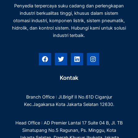
Penyedia terpercaya suku cadang dan perlengkapan
industri berkualitas tinggi, khusus dalam sistem
otomasi industri, komponen listrik, sistem pneumatik,
hidrolik, dan kontrol sistem. Hubungi kami untuk solusi
industri terbaik.
F
T
L
I
a
w
i
n
c
i
n
s
e
t
k
t
Kontak
b
t
e
a
o
e
d
g
o
r
i
r
Branch Office : Jl.Brigif II No.61D Ciganjur
k
n
a
m
Kec.Jagakarsa Kota Jakarta Selatan 12630.
Head Office : AD Premier Lantai 17 Suite 04 B, Jl. TB
Simatupang No.5 Ragunan, Ps. Minggu, Kota
Jakarta Selatan, Daerah Khusus Ibukota Jakarta