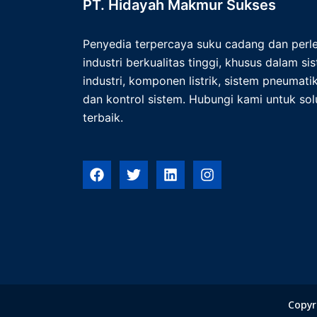
PT. Hidayah Makmur Sukses
Penyedia terpercaya suku cadang dan per
industri berkualitas tinggi, khusus dalam s
industri, komponen listrik, sistem pneumatik,
dan kontrol sistem. Hubungi kami untuk solu
terbaik.
F
T
L
I
a
w
i
n
c
i
n
s
e
t
k
t
b
t
e
a
o
e
d
g
o
r
i
r
k
n
a
m
Copyr