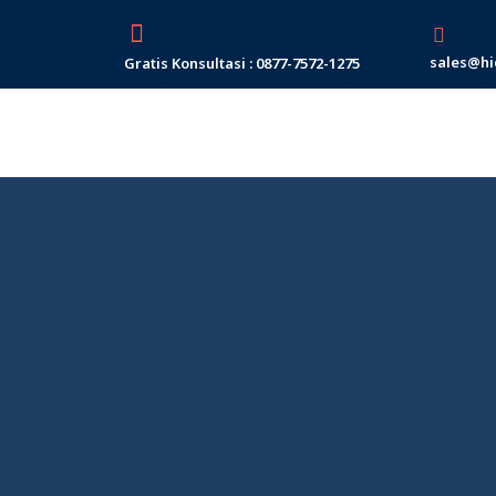
Skip
to
sales@hi
Gratis Konsultasi : 0877-7572-1275
content