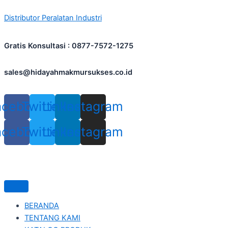
Skip
Distributor Peralatan Industri
to
content
Gratis Konsultasi : 0877-7572-1275
sales@hidayahmakmursukses.co.id
acebook
Twitter
Linkedin
Instagram
acebook
Twitter
Linkedin
Instagram
BERANDA
TENTANG KAMI