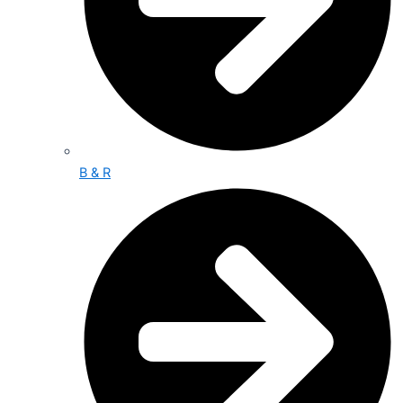
B & R