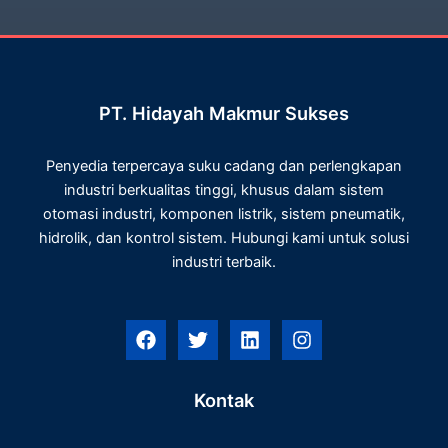
PT. Hidayah Makmur Sukses
Penyedia terpercaya suku cadang dan perlengkapan
industri berkualitas tinggi, khusus dalam sistem
otomasi industri, komponen listrik, sistem pneumatik,
hidrolik, dan kontrol sistem. Hubungi kami untuk solusi
industri terbaik.
F
T
L
I
a
w
i
n
c
i
n
s
e
t
k
t
Kontak
b
t
e
a
o
e
d
g