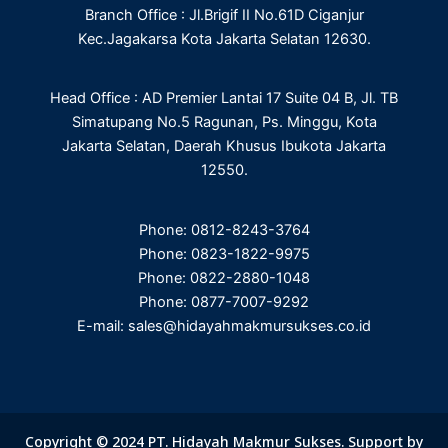
o
r
i
r
Branch Office : Jl.Brigif II No.61D Ciganjur
k
n
a
m
Kec.Jagakarsa Kota Jakarta Selatan 12630.
Head Office : AD Premier Lantai 17 Suite 04 B, Jl. TB
Simatupang No.5 Ragunan, Ps. Minggu, Kota
Jakarta Selatan, Daerah Khusus Ibukota Jakarta
12550.
Phone: 0812-8243-3764
Phone: 0823-1822-9975
Phone: 0822-2880-1048
Phone: 0877-7007-9292
E-mail: sales@hidayahmakmursukses.co.id
Copyright © 2024 PT. Hidayah Makmur Sukses. Support by