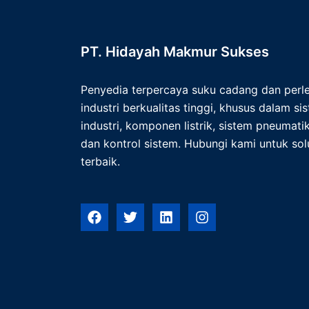
PT. Hidayah Makmur Sukses
Penyedia terpercaya suku cadang dan per
industri berkualitas tinggi, khusus dalam s
industri, komponen listrik, sistem pneumatik,
dan kontrol sistem. Hubungi kami untuk solu
terbaik.
F
T
L
I
a
w
i
n
c
i
n
s
e
t
k
t
b
t
e
a
o
e
d
g
o
r
i
r
k
n
a