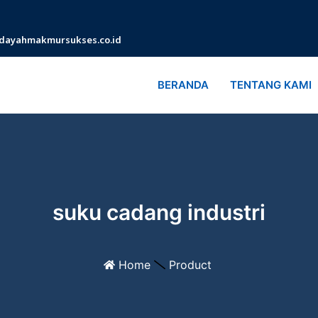
dayahmakmursukses.co.id
BERANDA
TENTANG KAMI
suku cadang industri
Home
Product