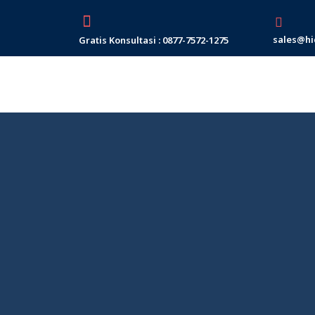
Skip
to
sales@hi
Gratis Konsultasi : 0877-7572-1275
content