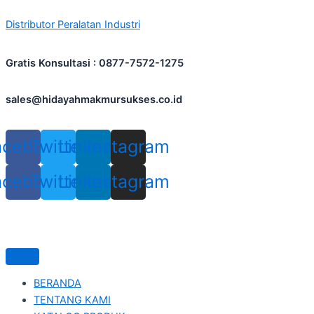
Skip
Distributor Peralatan Industri
to
content
Gratis Konsultasi : 0877-7572-1275
sales@hidayahmakmursukses.co.id
acebook
Twitter
Linkedin
Instagram
acebook
Twitter
Linkedin
Instagram
BERANDA
TENTANG KAMI