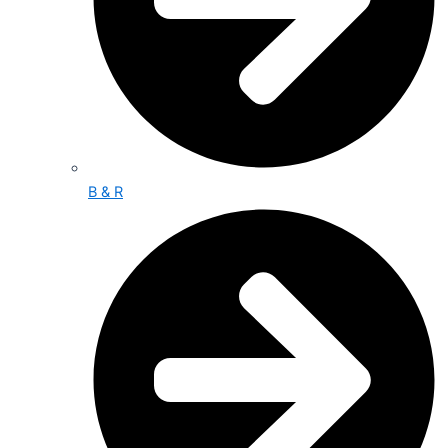
B & R