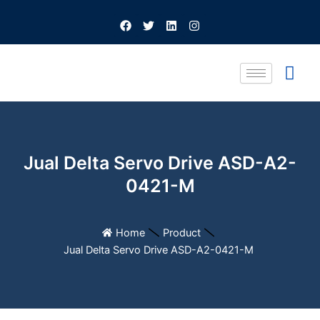
Skip
F
T
L
I
to
a
w
i
n
c
i
n
s
content
e
t
k
t
b
t
e
a
o
e
d
g
o
r
i
r
k
n
a
m
Jual Delta Servo Drive ASD-A2-
0421-M
Home
Product
Jual Delta Servo Drive ASD-A2-0421-M