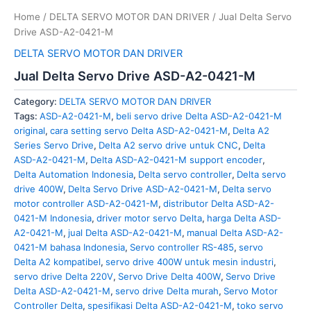
Home
/
DELTA SERVO MOTOR DAN DRIVER
/ Jual Delta Servo
Drive ASD-A2-0421-M
DELTA SERVO MOTOR DAN DRIVER
Jual Delta Servo Drive ASD-A2-0421-M
Category:
DELTA SERVO MOTOR DAN DRIVER
Tags:
ASD-A2-0421-M
,
beli servo drive Delta ASD-A2-0421-M
original
,
cara setting servo Delta ASD-A2-0421-M
,
Delta A2
Series Servo Drive
,
Delta A2 servo drive untuk CNC
,
Delta
ASD-A2-0421-M
,
Delta ASD-A2-0421-M support encoder
,
Delta Automation Indonesia
,
Delta servo controller
,
Delta servo
drive 400W
,
Delta Servo Drive ASD-A2-0421-M
,
Delta servo
motor controller ASD-A2-0421-M
,
distributor Delta ASD-A2-
0421-M Indonesia
,
driver motor servo Delta
,
harga Delta ASD-
A2-0421-M
,
jual Delta ASD-A2-0421-M
,
manual Delta ASD-A2-
0421-M bahasa Indonesia
,
Servo controller RS-485
,
servo
Delta A2 kompatibel
,
servo drive 400W untuk mesin industri
,
servo drive Delta 220V
,
Servo Drive Delta 400W
,
Servo Drive
Delta ASD-A2-0421-M
,
servo drive Delta murah
,
Servo Motor
Controller Delta
,
spesifikasi Delta ASD-A2-0421-M
,
toko servo