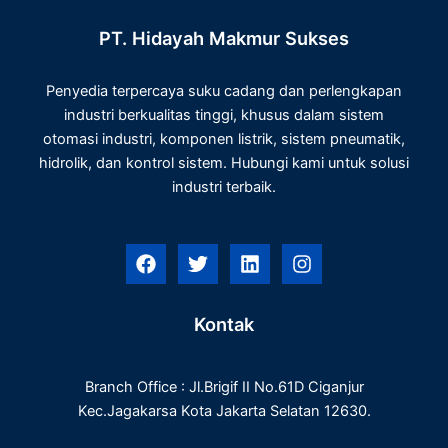
PT. Hidayah Makmur Sukses
Penyedia terpercaya suku cadang dan perlengkapan
industri berkualitas tinggi, khusus dalam sistem
otomasi industri, komponen listrik, sistem pneumatik,
hidrolik, dan kontrol sistem. Hubungi kami untuk solusi
industri terbaik.
F
T
L
I
a
w
i
n
c
i
n
s
e
t
k
t
Kontak
b
t
e
a
o
e
d
g
o
r
i
r
Branch Office : Jl.Brigif II No.61D Ciganjur
k
n
a
m
Kec.Jagakarsa Kota Jakarta Selatan 12630.