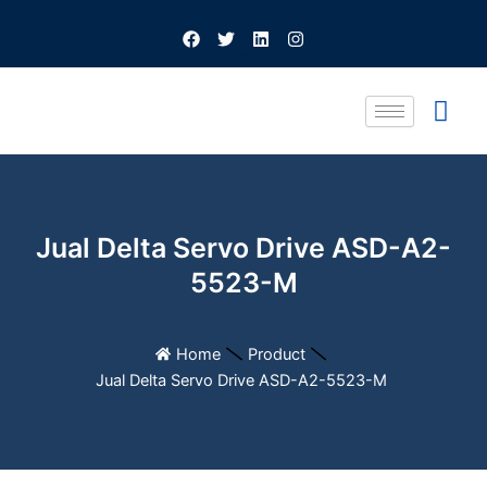
Skip
F
T
L
I
to
a
w
i
n
c
i
n
s
content
e
t
k
t
b
t
e
a
o
e
d
g
o
r
i
r
k
n
a
m
Jual Delta Servo Drive ASD-A2-
5523-M
Home
Product
Jual Delta Servo Drive ASD-A2-5523-M