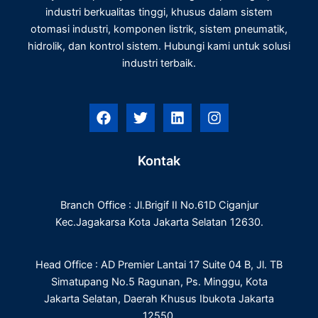
industri berkualitas tinggi, khusus dalam sistem
otomasi industri, komponen listrik, sistem pneumatik,
hidrolik, dan kontrol sistem. Hubungi kami untuk solusi
industri terbaik.
F
T
L
I
a
w
i
n
c
i
n
s
e
t
k
t
Kontak
b
t
e
a
o
e
d
g
o
r
i
r
Branch Office : Jl.Brigif II No.61D Ciganjur
k
n
a
m
Kec.Jagakarsa Kota Jakarta Selatan 12630.
Head Office : AD Premier Lantai 17 Suite 04 B, Jl. TB
Simatupang No.5 Ragunan, Ps. Minggu, Kota
Jakarta Selatan, Daerah Khusus Ibukota Jakarta
12550.