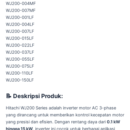
WJ200-004MF
WJ200-007MF
WJ200-001LF
WJ200-004LF
WJ200-007LF
WJ200-015LF
WJ200-022LF
WJ200-037LF
WJ200-055LF
WJ200-075LF
WJ200-110LF
WJ200-150LF
📝
Deskripsi Produk:
Hitachi WJ200 Series adalah inverter motor AC 3-phase
yang dirancang untuk memberikan kontrol kecepatan motor
yang presisi dan efisien.
Dengan rentang daya dari
0.1 kW
hingga 15 kW
, inverter ini cocok untuk berbagai aplikasi