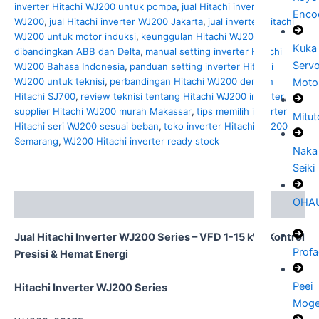
inverter Hitachi WJ200 untuk pompa
,
jual Hitachi inverter
Enco
WJ200
,
jual Hitachi inverter WJ200 Jakarta
,
jual inverter Hitachi
WJ200 untuk motor induksi
,
keunggulan Hitachi WJ200
Kuka
dibandingkan ABB dan Delta
,
manual setting inverter Hitachi
Serv
WJ200 Bahasa Indonesia
,
panduan setting inverter Hitachi
WJ200 untuk teknisi
,
perbandingan Hitachi WJ200 dengan
Moto
Hitachi SJ700
,
review teknisi tentang Hitachi WJ200 inverter
,
supplier Hitachi WJ200 murah Makassar
,
tips memilih inverter
Mitu
Hitachi seri WJ200 sesuai beban
,
toko inverter Hitachi WJ200
Semarang
,
WJ200 Hitachi inverter ready stock
Naka
Seiki
OHA
Description
Jual Hitachi Inverter WJ200 Series – VFD 1-15 kW, Kontrol
Prof
Presisi & Hemat Energi
Peei
Hitachi Inverter WJ200 Series
Moge