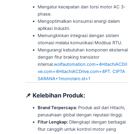
Mengatur kecepatan dan torsi motor AC 3-
phase.
Mengoptimalkan konsumsi energi dalam
aplikasi industri.
Memungkinkan integrasi dengan sistem
otomasi melalui komunikasi Modbus RTU.
Mengurangi kebutuhan komponen eksternal
dengan fitur braking transistor
internal.
wolfautomation.com
+4
HitachiACDri
ve.com
+4
HitachiACDrive.com
+4
PT. CIPTA
SARANA
+1
monotaro.id
+1
📌
Kelebihan Produk:
Brand Terpercaya:
Produk asli dari Hitachi,
perusahaan global dengan reputasi tinggi.
Fitur Lengkap:
Dilengkapi dengan berbagai
fitur canggih untuk kontrol motor yang