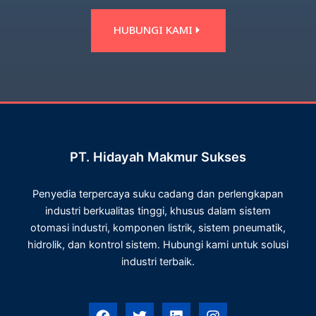
HUBUNGI KAMI
PT. Hidayah Makmur Sukses
Penyedia terpercaya suku cadang dan perlengkapan
industri berkualitas tinggi, khusus dalam sistem
otomasi industri, komponen listrik, sistem pneumatik,
hidrolik, dan kontrol sistem. Hubungi kami untuk solusi
industri terbaik.
F
T
L
I