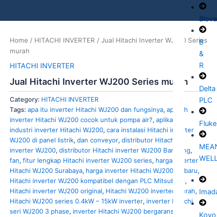
Blov
Home
/
HITACHI INVERTER
/ Jual Hitachi Inverter WJ200 Series
B
murah
&
R
HITACHI INVERTER
Jual Hitachi Inverter WJ200 Series murah
Delta
Category:
HITACHI INVERTER
PLC
Tags:
apa itu inverter Hitachi WJ200 dan fungsinya
,
apakah
inverter Hitachi WJ200 cocok untuk pompa air?
,
aplikasi
Fluke
industri inverter Hitachi WJ200
,
cara instalasi Hitachi inverter
WJ200 di panel listrik
,
dan conveyor
,
distributor Hitachi
MEA
inverter WJ200
,
distributor Hitachi inverter WJ200 Bandung
,
WEL
fan
,
fitur lengkap Hitachi inverter WJ200 series
,
harga inverter
Hitachi WJ200 Surabaya
,
harga inverter Hitachi WJ200 terbaru
,
Hitachi inverter WJ200 kompatibel dengan PLC Mitsubishi
,
Hitachi inverter WJ200 original
,
Hitachi WJ200 inverter murah
,
Imad
Hitachi WJ200 series 0.4kW – 15kW inverter
,
inverter Hitachi
seri WJ200 3 phase
,
inverter Hitachi WJ200 bergaransi
,
Koyo