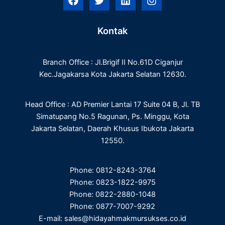
a
w
i
n
c
i
n
s
e
t
k
t
Kontak
b
t
e
a
o
e
d
g
o
r
i
r
Branch Office : Jl.Brigif II No.61D Ciganjur
k
n
a
m
Kec.Jagakarsa Kota Jakarta Selatan 12630.
Head Office : AD Premier Lantai 17 Suite 04 B, Jl. TB
Simatupang No.5 Ragunan, Ps. Minggu, Kota
Jakarta Selatan, Daerah Khusus Ibukota Jakarta
12550.
Phone: 0812-8243-3764
Phone: 0823-1822-9975
Phone: 0822-2880-1048
Phone: 0877-7007-9292
E-mail: sales@hidayahmakmursukses.co.id