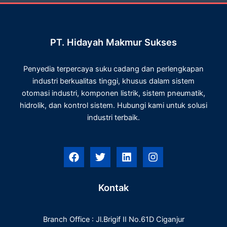
PT. Hidayah Makmur Sukses
Penyedia terpercaya suku cadang dan perlengkapan
industri berkualitas tinggi, khusus dalam sistem
otomasi industri, komponen listrik, sistem pneumatik,
hidrolik, dan kontrol sistem. Hubungi kami untuk solusi
industri terbaik.
F
T
L
I
a
w
i
n
c
i
n
s
e
t
k
t
Kontak
b
t
e
a
o
e
d
g
o
r
i
r
Branch Office : Jl.Brigif II No.61D Ciganjur
k
n
a