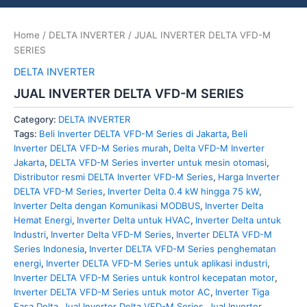
Home
/
DELTA INVERTER
/ JUAL INVERTER DELTA VFD-M
SERIES
DELTA INVERTER
JUAL INVERTER DELTA VFD-M SERIES
Category:
DELTA INVERTER
Tags:
Beli Inverter DELTA VFD-M Series di Jakarta
,
Beli
Inverter DELTA VFD-M Series murah
,
Delta VFD-M Inverter
Jakarta
,
DELTA VFD-M Series inverter untuk mesin otomasi
,
Distributor resmi DELTA Inverter VFD-M Series
,
Harga Inverter
DELTA VFD-M Series
,
Inverter Delta 0.4 kW hingga 75 kW
,
Inverter Delta dengan Komunikasi MODBUS
,
Inverter Delta
Hemat Energi
,
Inverter Delta untuk HVAC
,
Inverter Delta untuk
Industri
,
Inverter Delta VFD-M Series
,
Inverter DELTA VFD-M
Series Indonesia
,
Inverter DELTA VFD-M Series penghematan
energi
,
Inverter DELTA VFD-M Series untuk aplikasi industri
,
Inverter DELTA VFD-M Series untuk kontrol kecepatan motor
,
Inverter DELTA VFD-M Series untuk motor AC
,
Inverter Tiga
Fasa Delta
,
Jual Inverter Delta VFD-M Series
,
Jual Inverter