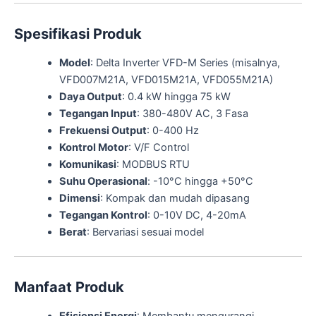
Spesifikasi Produk
Model
: Delta Inverter VFD-M Series (misalnya,
VFD007M21A, VFD015M21A, VFD055M21A)
Daya Output
: 0.4 kW hingga 75 kW
Tegangan Input
: 380-480V AC, 3 Fasa
Frekuensi Output
: 0-400 Hz
Kontrol Motor
: V/F Control
Komunikasi
: MODBUS RTU
Suhu Operasional
: -10°C hingga +50°C
Dimensi
: Kompak dan mudah dipasang
Tegangan Kontrol
: 0-10V DC, 4-20mA
Berat
: Bervariasi sesuai model
Manfaat Produk
Efisiensi Energi
: Membantu mengurangi